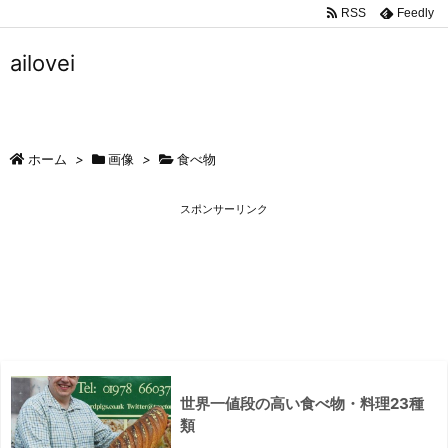
RSS
Feedly
ailovei
ホーム
>
画像
>
食べ物
スポンサーリンク
世界一値段の高い食べ物・料理23種
類