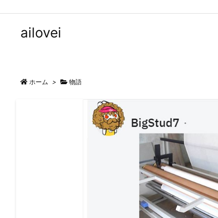
ailovei
ホーム
>
物語