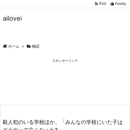
RSS
Feedly
ailovei
ホーム
>
物語
スポンサーリンク
殺人犯のいる学校ほか、「みんなの学校にいた子は
どうやって亡くなった?」