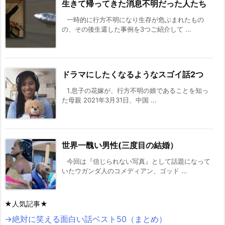
生きて帰ってきた消息不明だった人たち
一時的に行方不明になり生存が危ぶまれたもの
の、その後生還した事例を3つご紹介して ...
ドラマにしたくなるようなスゴイ話2つ
1.息子の花嫁が、行方不明の娘であることを知っ
た母親 2021年3月31日、中国 ...
世界一醜い男性(三度目の結婚）
今回は『信じられない写真』として話題になって
いたウガンダ人のコメディアン、ゴッド ...
★人気記事★
→絶対に笑える面白い話ベスト50（まとめ）