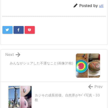
Posted by
uti
Next
みんながシェアした不運なこと(画像31枚)
Prev
カジキの成長前後。自然界がﾔﾊﾞｲ写真・33
枚