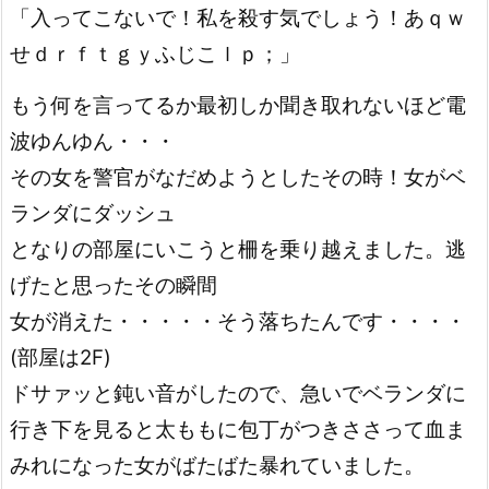
「入ってこないで！私を殺す気でしょう！あｑｗ
せｄｒｆｔｇｙふじこｌｐ；」
もう何を言ってるか最初しか聞き取れないほど電
波ゆんゆん・・・
その女を警官がなだめようとしたその時！女がベ
ランダにダッシュ
となりの部屋にいこうと柵を乗り越えました。逃
げたと思ったその瞬間
女が消えた・・・・・そう落ちたんです・・・・
(部屋は2F)
ドサァッと鈍い音がしたので、急いでベランダに
行き下を見ると太ももに包丁がつきささって血ま
みれになった女がばたばた暴れていました。