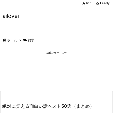
RSS
Feedly
ailovei
ホーム
>
雑学
スポンサーリンク
絶対に笑える面白い話ベスト50選（まとめ）