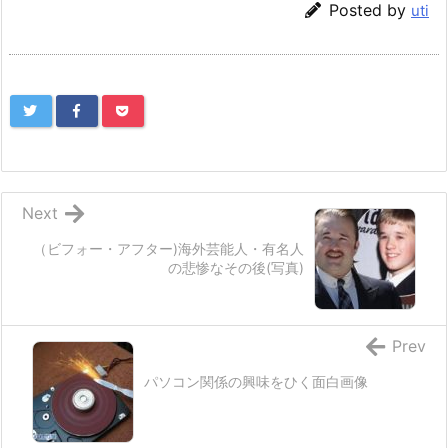
Posted by
uti
Next
（ビフォー・アフター)海外芸能人・有名人
の悲惨なその後(写真)
Prev
パソコン関係の興味をひく面白画像