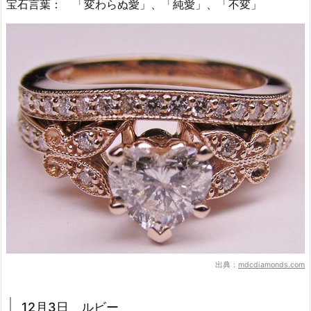
宝石言葉： 「変わらぬ愛」、「純愛」、「不変」
出典：
mdcdiamonds.com
12月3日 ルビー