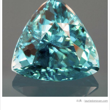
出典：
lauriedonovan.com