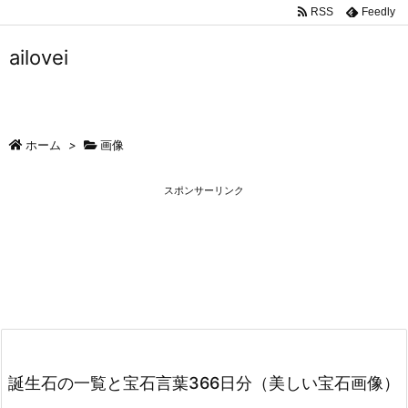
RSS
Feedly
ailovei
ホーム
>
画像
スポンサーリンク
誕生石の一覧と宝石言葉366日分（美しい宝石画像）