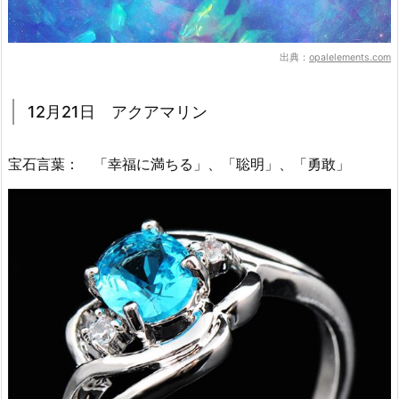
出典：
opalelements.com
12月21日 アクアマリン
宝石言葉： 「幸福に満ちる」、「聡明」、「勇敢」