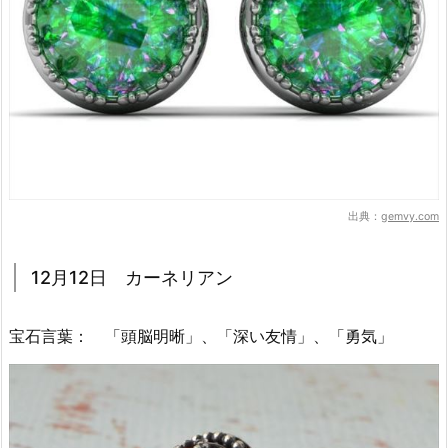
出典：
gemvy.com
12月12日 カーネリアン
宝石言葉： 「頭脳明晰」、「深い友情」、「勇気」