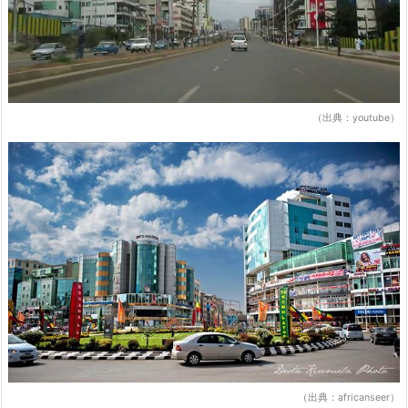
（出典：youtube）
（出典：africanseer）