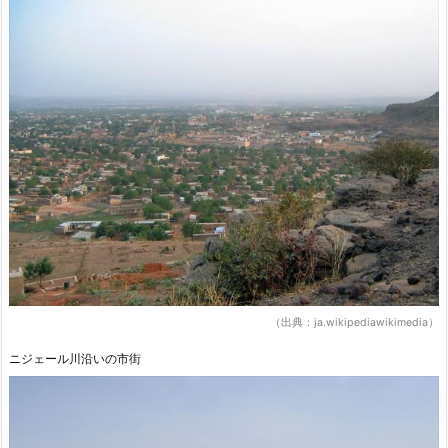
（出典：ja.wikipediawikimedia）
ニジェール川沿いの市街