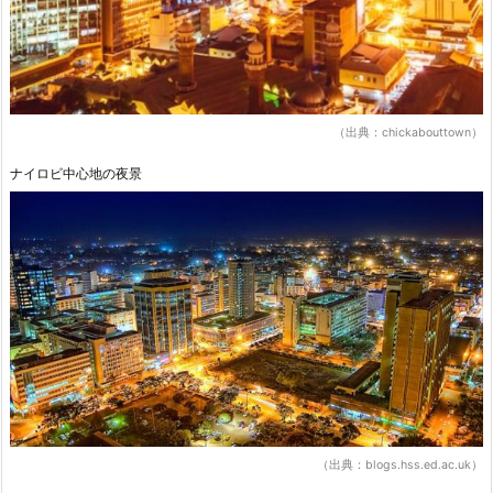
（出典：chickabouttown）
ナイロビ中心地の夜景
（出典：blogs.hss.ed.ac.uk）