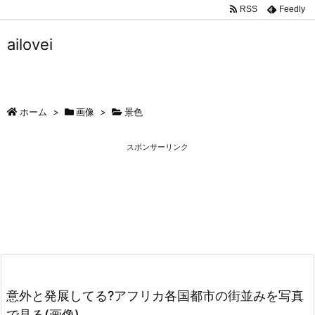
RSS
Feedly
ailovei
ホーム
>
画像
>
景色
スポンサーリンク
意外と発展してる?アフリカ各国都市の街並みを写真
で見る(画像)