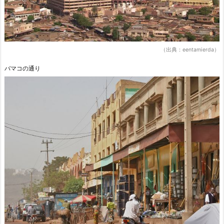
（出典：eentamierda）
バマコの通り