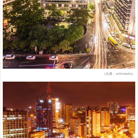
（出典：wikimedia）