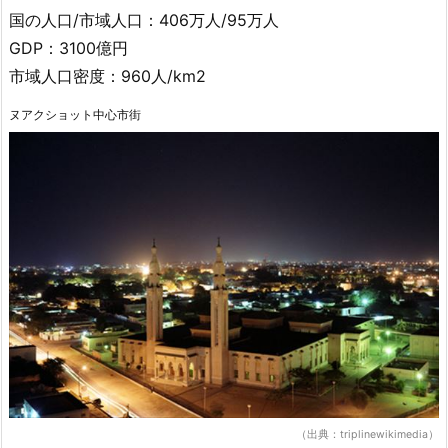
国の人口/市域人口：406万人/95万人
GDP：3100億円
市域人口密度：960人/km2
ヌアクショット中心市街
（出典：triplinewikimedia）