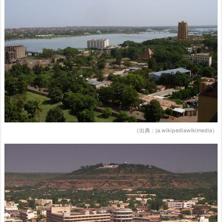
（出典：ja.wikipediawikimedia）