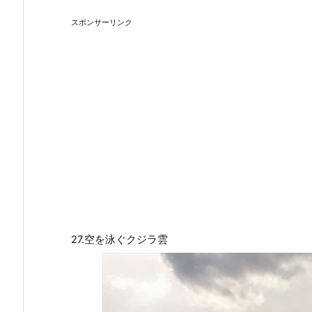
スポンサーリンク
27.空を泳ぐクジラ雲