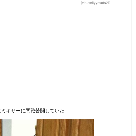
(via emilyymads21)
はミキサーに悪戦苦闘していた