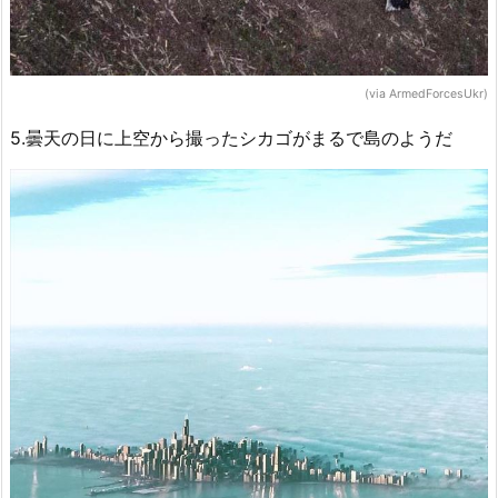
(via ArmedForcesUkr)
5.曇天の日に上空から撮ったシカゴがまるで島のようだ