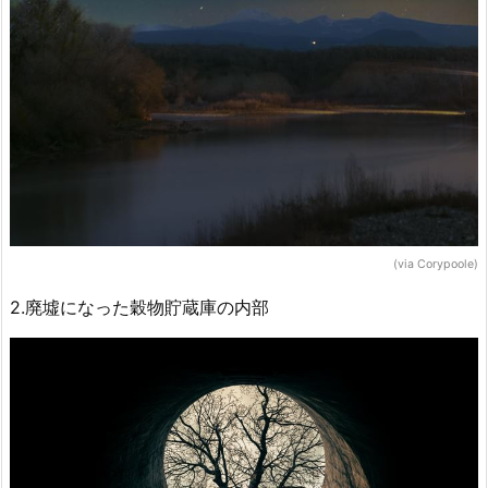
(via Corypoole)
2.廃墟になった穀物貯蔵庫の内部