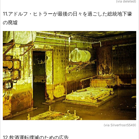
(via deleted)
11.アドルフ・ヒトラーが最後の日々を過ごした総統地下壕
の廃墟
(via Silverfrost5549)
12.飲酒運転撲滅のための広告