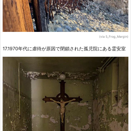
(via 5_Frog_Margin)
17.1970年代に虐待が原因で閉鎖された孤児院にある霊安室