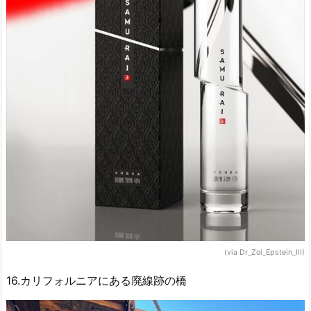
(via Dr_Zol_Epstein_III)
16.カリフォルニアにある廃線跡の橋