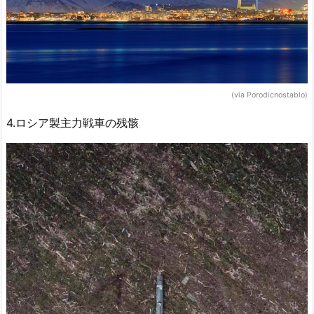
(via Porodicnostablo)
4.ロシア製主力戦車の残骸