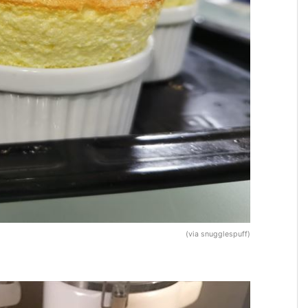
(via snugglespuff)