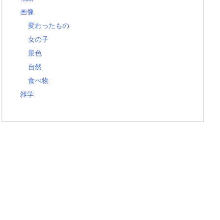
画像
変わったもの
女の子
景色
自然
食べ物
雑学