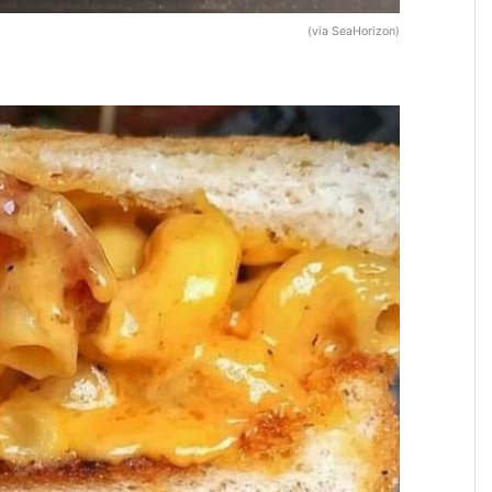
(via SeaHorizon)