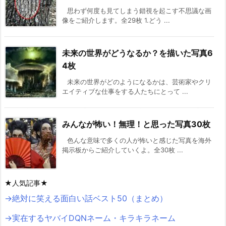
思わず何度も見てしまう錯視を起こす不思議な画
像をご紹介します。全29枚 1.どう ...
未来の世界がどうなるか？を描いた写真6
4枚
未来の世界がどのようになるかは、芸術家やクリ
エイティブな仕事をする人たちにとって ...
みんなが怖い！無理！と思った写真30枚
色んな意味で多くの人が怖いと感じた写真を海外
掲示板からご紹介していくよ。全30枚 ...
★人気記事★
→絶対に笑える面白い話ベスト50（まとめ）
→実在するヤバイDQNネーム・キラキラネーム