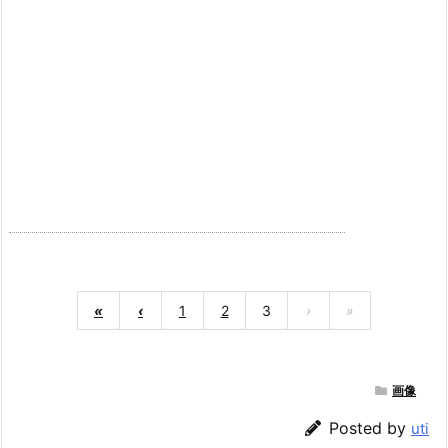
«
‹
1
2
3
›
»
画像
Posted by
uti