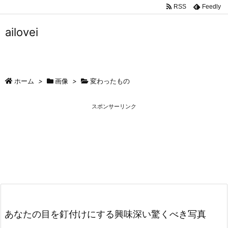
RSS
Feedly
ailovei
ホーム
>
画像
>
変わったもの
スポンサーリンク
あなたの目を釘付けにする興味深い驚くべき写真