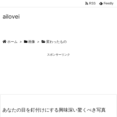
RSS
Feedly
ailovei
ホーム
>
画像
>
変わったもの
スポンサーリンク
あなたの目を釘付けにする興味深い驚くべき写真