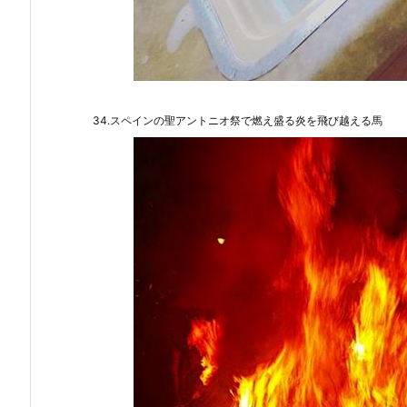
34.スペインの聖アントニオ祭で燃え盛る炎を飛び越える馬