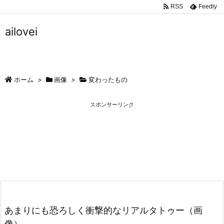
RSS
Feedly
ailovei
ホーム
>
画像
>
変わったもの
スポンサーリンク
あまりにも恐ろしく衝撃的なリアルタトゥー（画
像）