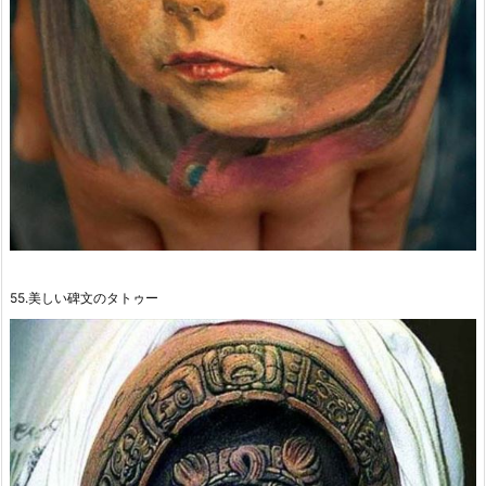
55.美しい碑文のタトゥー