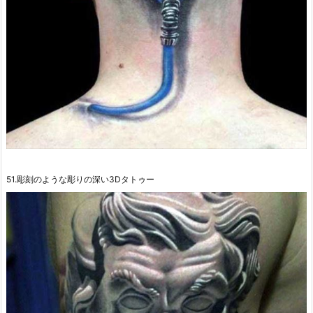
51.彫刻のような彫りの深い3Dタトゥー