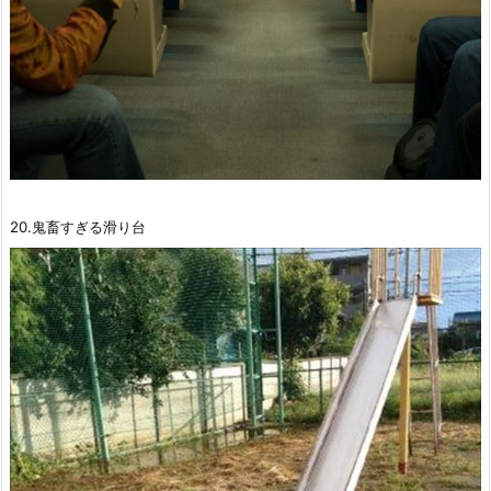
20.鬼畜すぎる滑り台