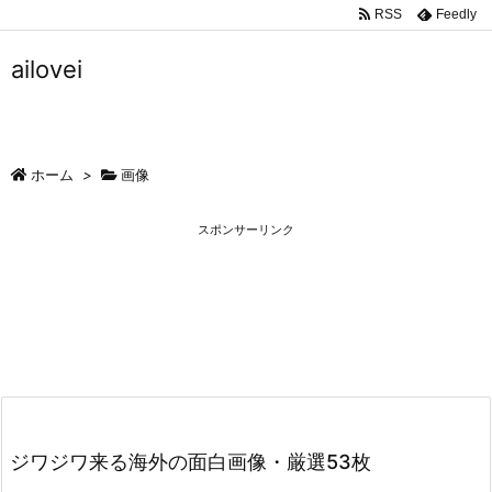
RSS
Feedly
ailovei
ホーム
>
画像
スポンサーリンク
ジワジワ来る海外の面白画像・厳選53枚