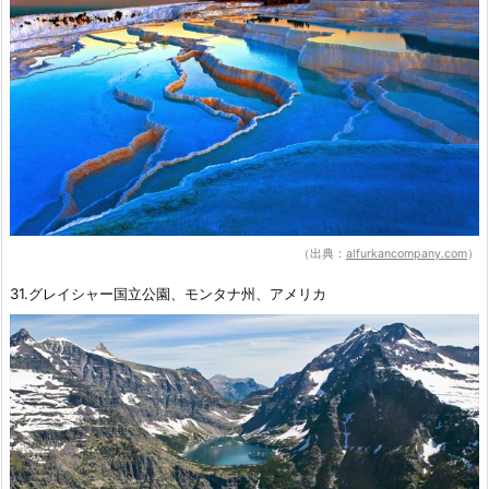
（出典：
alfurkancompany.com
）
31.グレイシャー国立公園、モンタナ州、アメリカ