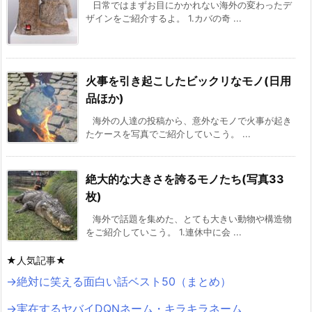
日常ではまずお目にかかれない海外の変わったデ
ザインをご紹介するよ。 1.カバの奇 ...
火事を引き起こしたビックリなモノ(日用
品ほか)
海外の人達の投稿から、意外なモノで火事が起き
たケースを写真でご紹介していこう。 ...
絶大的な大きさを誇るモノたち(写真33
枚)
海外で話題を集めた、とても大きい動物や構造物
をご紹介していこう。 1.連休中に会 ...
★人気記事★
→絶対に笑える面白い話ベスト50（まとめ）
→実在するヤバイDQNネーム・キラキラネーム