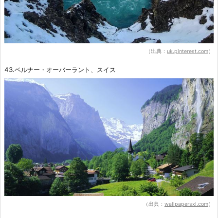
（出典：
uk.pinterest.com
）
43.ベルナー・オーバーラント、スイス
（出典：
wallpapersxl.com
）