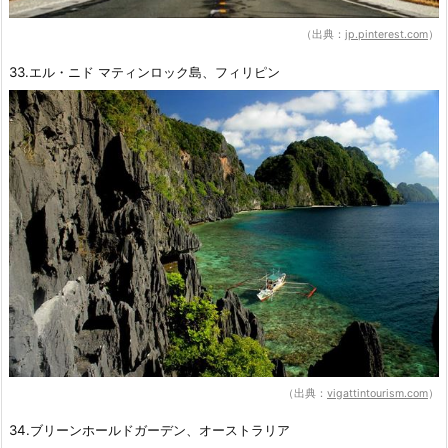
（出典：
jp.pinterest.com
）
33.エル・ニド マティンロック島、フィリピン
（出典：
vigattintourism.com
）
34.ブリーンホールドガーデン、オーストラリア