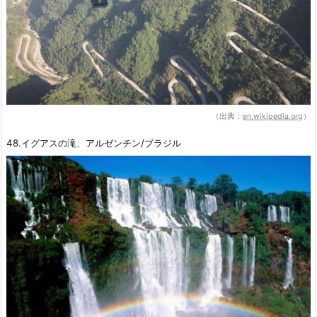
（出典：
en.wikipedia.org
）
48.イグアスの滝、アルゼンチン/ブラジル