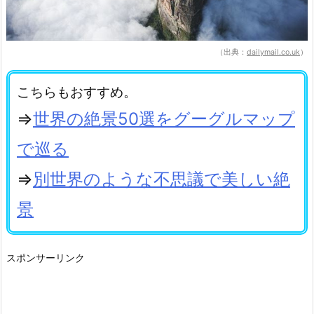
（出典：
dailymail.co.uk
）
こちらもおすすめ。
⇒
世界の絶景50選をグーグルマップ
で巡る
⇒
別世界のような不思議で美しい絶
景
スポンサーリンク