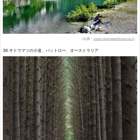
（出典：
zoom.giornaledibrescia.it
）
36.サトウマツの小道、バットロー、オーストラリア