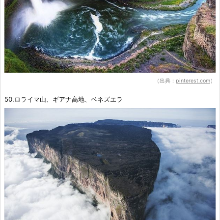
（出典：
pinterest.com
）
50.ロライマ山、ギアナ高地、ベネズエラ