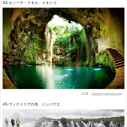
44.セノーテ・イキル、メキシコ
（出典：
chasing-sunsets.org
）
45.ヴィクトリアの滝、ジンバブエ