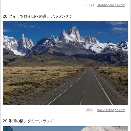
（出典：
stephenoachs.com
）
28.フィッツロイ山への道、アルゼンチン
（出典：
franktschoepe.com
）
29.氷河の橋、グリーンランド