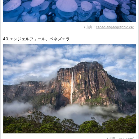
（出典：
canadiangeographic.ca
）
40.エンジェルフォール、ベネズエラ
（出典：
mnn.com
）