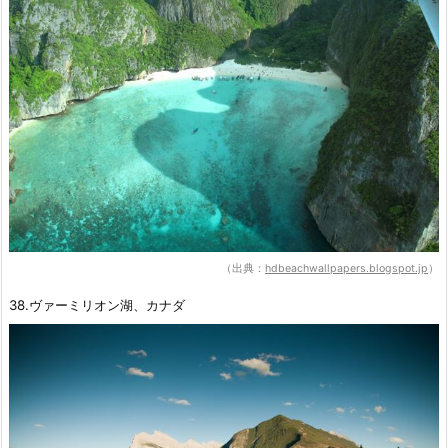
（出典：
hdbeachwallpapers.blogspot.jp
）
38.ヴァーミリオン湖、カナダ