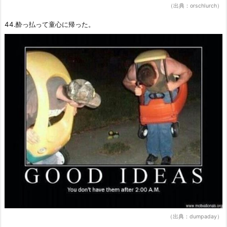
（出典：orschlurch）
44.酔っ払って童心に帰った。
（出典：dumpaday）