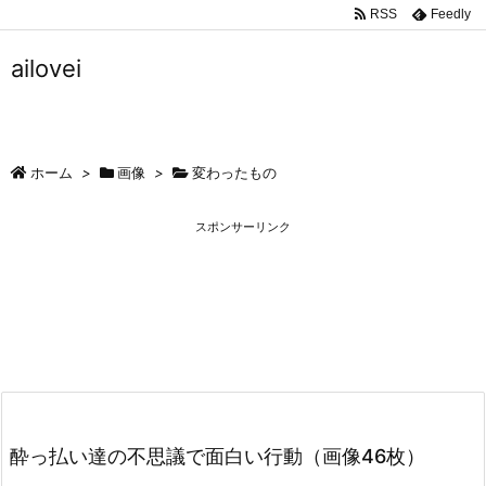
RSS
Feedly
ailovei
ホーム
>
画像
>
変わったもの
スポンサーリンク
酔っ払い達の不思議で面白い行動（画像46枚）