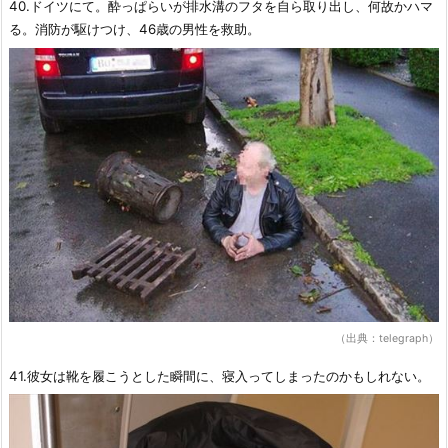
40.ドイツにて。酔っぱらいが排水溝のフタを自ら取り出し、何故かハマ
る。消防が駆けつけ、46歳の男性を救助。
（出典：telegraph）
41.彼女は靴を履こうとした瞬間に、寝入ってしまったのかもしれない。