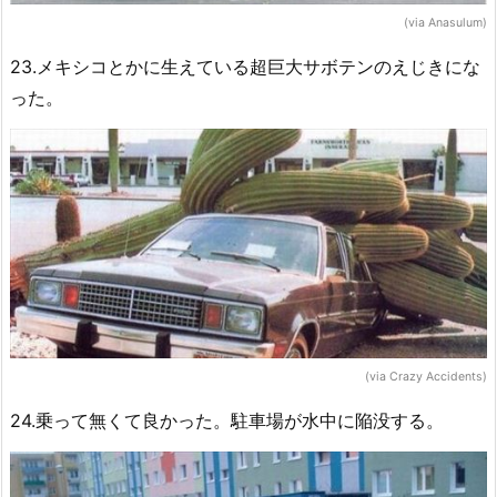
(via Anasulum)
23.メキシコとかに生えている超巨大サボテンのえじきにな
った。
(via Crazy Accidents)
24.乗って無くて良かった。駐車場が水中に陥没する。