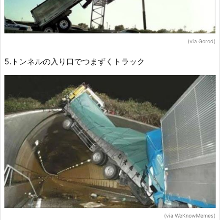
(via Gorod)
5.トンネルの入り口でつまずくトラック
(via WeKnowMemes)