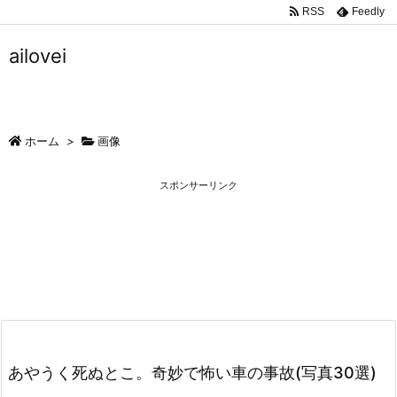
RSS
Feedly
ailovei
ホーム
>
画像
スポンサーリンク
あやうく死ぬとこ。奇妙で怖い車の事故(写真30選)