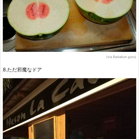
(via Badabun guru)
8.ただ邪魔なドア