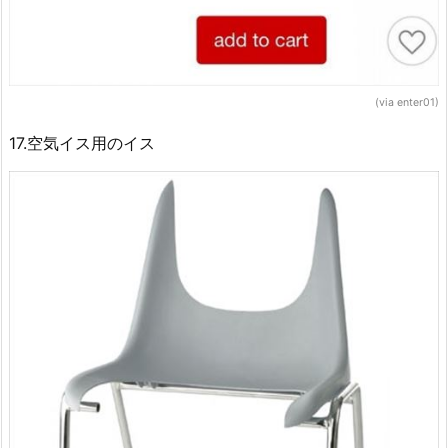
(via enter01)
17.空気イス用のイス