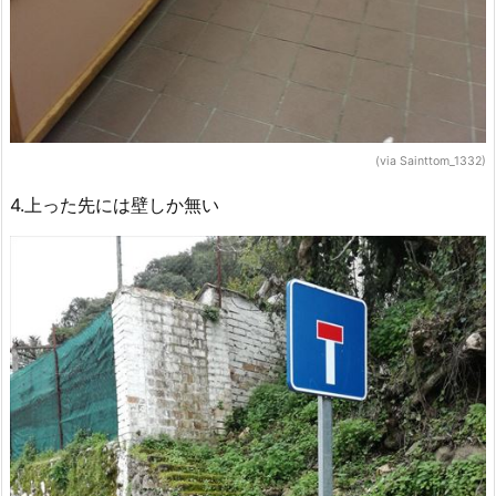
(via Sainttom_1332)
4.上った先には壁しか無い