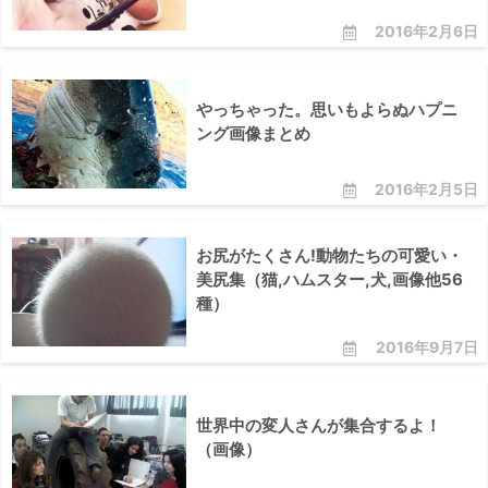
2016年2月6日
やっちゃった。思いもよらぬハプニ
ング画像まとめ
2016年2月5日
お尻がたくさん!動物たちの可愛い・
美尻集（猫,ハムスター,犬,画像他56
種）
2016年9月7日
世界中の変人さんが集合するよ！
（画像）