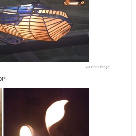
(via Chris Braga)
0円