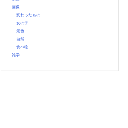
画像
変わったもの
女の子
景色
自然
食べ物
雑学