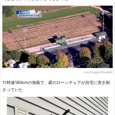
(via SluggishStudent)
11.時速180kmの強風で、庭のローンチェアが自宅に突き刺
さっていた