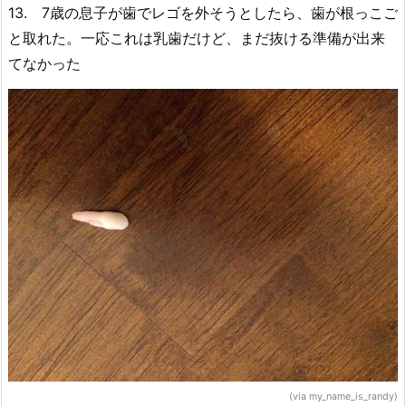
13. 7歳の息子が歯でレゴを外そうとしたら、歯が根っこご
と取れた。一応これは乳歯だけど、まだ抜ける準備が出来
てなかった
(via my_name_is_randy)