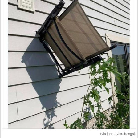
(via johntaylorsbangs)