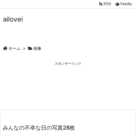
RSS
Feedly
ailovei
ホーム
>
画像
スポンサーリンク
みんなの不幸な日の写真28枚