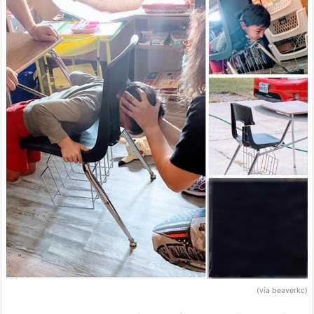
(via beaverkc)