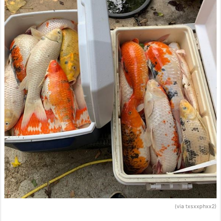
(via txsxxphxx2)