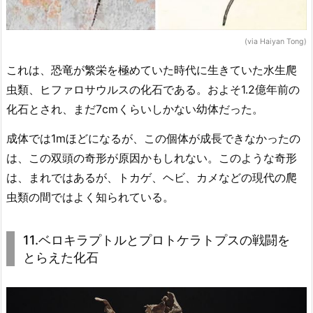
(via Haiyan Tong)
これは、恐竜が繁栄を極めていた時代に生きていた水生爬
虫類、ヒファロサウルスの化石である。およそ1.2億年前の
化石とされ、まだ7cmくらいしかない幼体だった。
成体では1mほどになるが、この個体が成長できなかったの
は、この双頭の奇形が原因かもしれない。このような奇形
は、まれではあるが、トカゲ、ヘビ、カメなどの現代の爬
虫類の間ではよく知られている。
11.ベロキラプトルとプロトケラトプスの戦闘を
とらえた化石