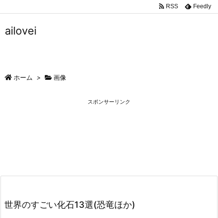
RSS
Feedly
ailovei
ホーム
>
画像
スポンサーリンク
世界のすごい化石13選(恐竜ほか)