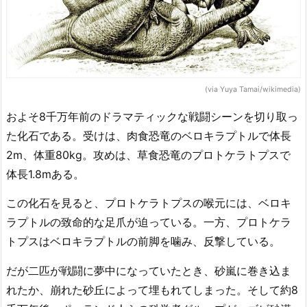
(via Yuya Tamai/wikimedia)
およそ8千万年前のドラマティックな戦闘シーンを切り取っ
た化石である。受けは、肉食恐竜のベロキラプトルで体長
2m、体重80kg。攻めは、草食恐竜のプロトケラトプスで
体長1.8mある。
この化石を見ると、プロトケラトプスの喉元には、ベロキ
ラプトルの致命的な足爪が迫っている。一方、プロトケラ
トプスはベロキラプトルの前脚を噛み、反撃している。
だが二匹が戦闘に夢中になっていたとき、砂嵐に巻き込ま
れたか、崩れた砂丘によって埋もれてしまった。そして約8