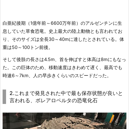
白亜紀後期（1億年前～6600万年前）のアルゼンチンに生
息していた草食恐竜。史上最大の陸上動物とも言われてお
り、そのサイズは全長30～40mに達したとされている。体
重は50～100トン前後。
そして後肢の長さは4.5m、首を伸ばすと体高は8mにもなっ
た。この巨体のため、移動速度はきわめて遅く、最高でも
時速6～7km、人の早歩きくらいのスピードだった。
2.これまで発見された中で最も保存状態が良いと
言われる、ボレアロペルタの恐竜化石