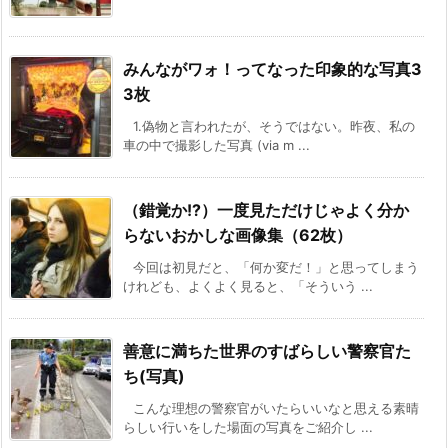
みんながワォ！ってなった印象的な写真3
3枚
1.偽物と言われたが、そうではない。昨夜、私の
車の中で撮影した写真 (via m ...
（錯覚か!?）一度見ただけじゃよく分か
らないおかしな画像集（62枚）
今回は初見だと、「何か変だ！」と思ってしまう
けれども、よくよく見ると、「そういう ...
善意に満ちた世界のすばらしい警察官た
ち(写真)
こんな理想の警察官がいたらいいなと思える素晴
らしい行いをした場面の写真をご紹介し ...