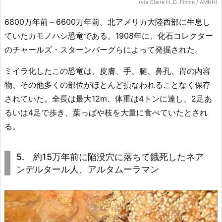
(via Claire H.,D. Finnin / AMNH)
6800万年前～6600万年前、北アメリカ大陸西部に生息し
ていたカモノハシ恐竜である。1908年に、化石コレクター
のチャールズ・スターンバーグらによって発掘された。
ミイラ化したこの恐竜は、皮膚、手、腱、鼻孔、胃の内容
物、その他多くの部位がほとんど損なわれることなく保存
されていた。全長は最大12m、体重は4トンに達し、2足あ
るいは4足で歩き、葉っぱや枝を大量に食べていたとされ
る。
5. 約15万年前に陥没穴に落ちて餓死したネア
ンデルタール人、アルタムーラマン