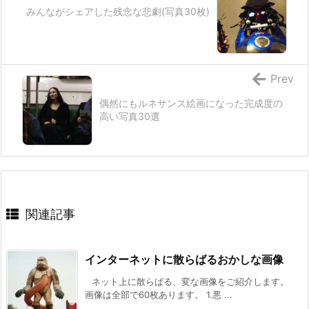
みんながシェアした残念な悲劇(写真30枚)
Prev
偶然にもルネサンス絵画になった完成度の
高い写真30選
関連記事
インターネットに散らばるおかしな画像
ネット上に散らばる、変な画像をご紹介します。
画像は全部で60枚あります。 1.悪 ...