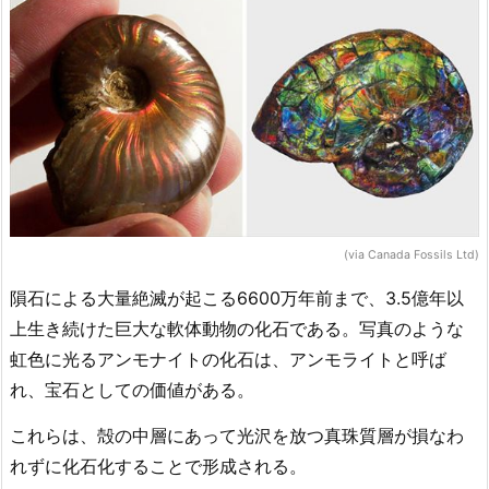
(via Canada Fossils Ltd)
隕石による大量絶滅が起こる6600万年前まで、3.5億年以
上生き続けた巨大な軟体動物の化石である。写真のような
虹色に光るアンモナイトの化石は、アンモライトと呼ば
れ、宝石としての価値がある。
これらは、殻の中層にあって光沢を放つ真珠質層が損なわ
れずに化石化することで形成される。