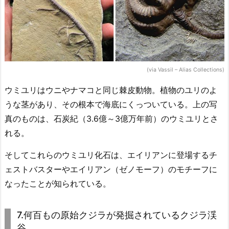
(via Vassil – Alias Collections)
ウミユリはウニやナマコと同じ棘皮動物。植物のユリのよ
うな茎があり、その根本で海底にくっついている。上の写
真のものは、石炭紀（3.6億～3億万年前）のウミユリとさ
れる。
そしてこれらのウミユリ化石は、エイリアンに登場するチ
ェストバスターやエイリアン（ゼノモーフ）のモチーフに
なったことが知られている。
7.何百もの原始クジラが発掘されているクジラ渓
谷