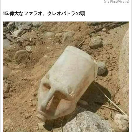
(via FirstWhistle)
15.偉大なファラオ、クレオパトラの頭