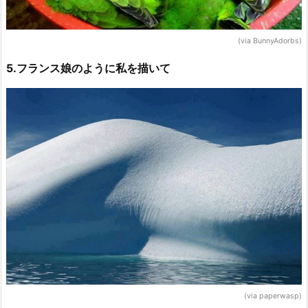
(via BunnyAdorbs)
5.フランス娘のように私を描いて
(via paperwasp)