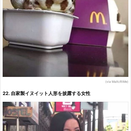
(via MaXcRiMe)
22. 自家製イヌイット人形を披露する女性