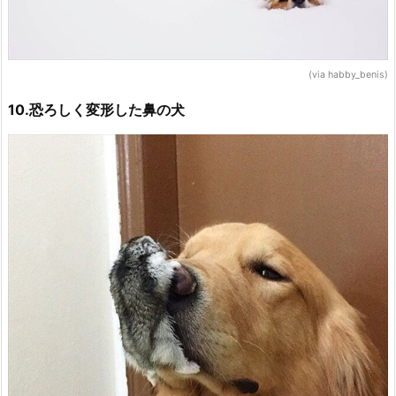
(via habby_benis)
10.恐ろしく変形した鼻の犬