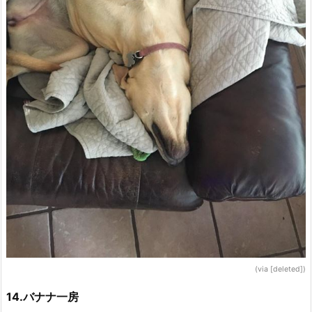
(via [deleted])
14.バナナ一房