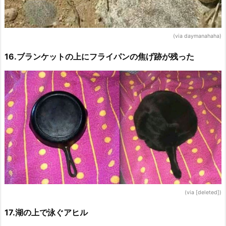
(via daymanahaha)
16.ブランケットの上にフライパンの焦げ跡が残った
(via [deleted])
17.湖の上で泳ぐアヒル