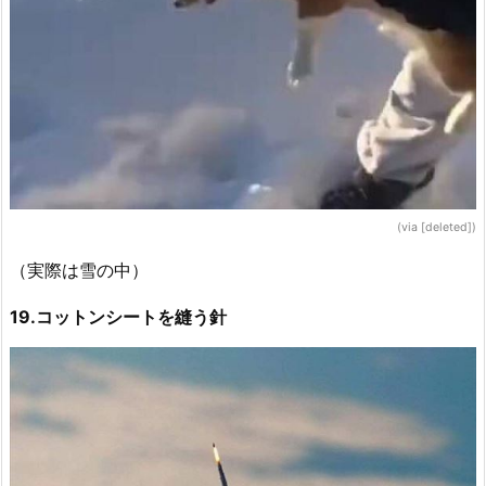
(via [deleted])
（実際は雪の中）
19.コットンシートを縫う針