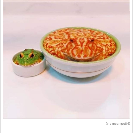
(via mcampo84)