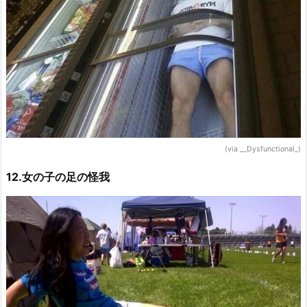
(via __Dysfunctional_)
12.女の子の足の怪我