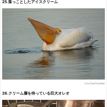
25.落っことしたアイスクリーム
(via ISeeOnlyMe)
26.クリーム層を待っている巨大オレオ