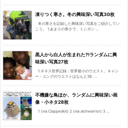
凍りつく寒さ。冬の興味深い写真30枚
冬の寒さを記録した興味深い写真をご紹介してい
こう。 1.あまりの寒さで、ミシガン ...
黒人から白人が生まれた?!ランダムに興
味深い写真27枚
1.ギネス世界記録：世界最小のウエスト。キャシ
ー・ユングのウエストはなんと38. ...
不機嫌な鳥ほか、ランダムに興味深い画
像・小ネタ28枚
1 (via Clappedkit) 2 (via alchwarrior) 3 ...