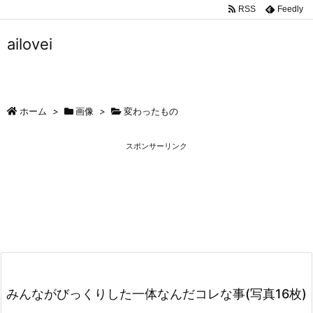
RSS
Feedly
ailovei
ホーム
>
画像
>
変わったもの
スポンサーリンク
みんながびっくりした一体なんだコレな事(写真16枚)