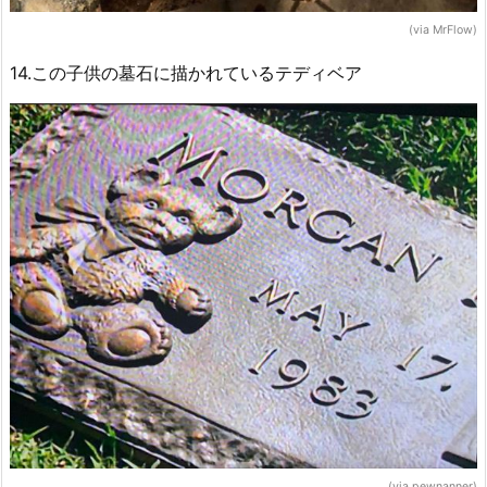
(via MrFlow)
14.この子供の墓石に描かれているテディベア
(via pewnanner)