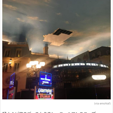
(via emshlaf)