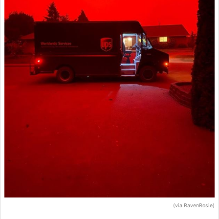
(via RavenRosie)