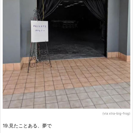
(via xtra-big-frog)
19.見たことある、夢で