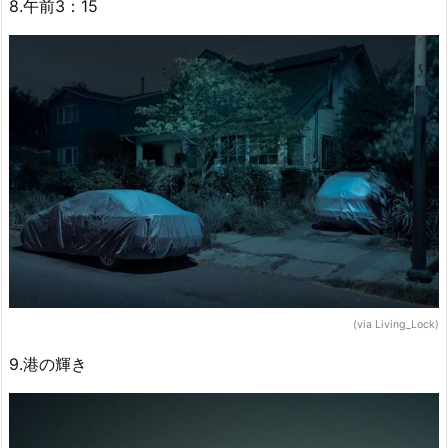
8.午前3：15
(via Living_Lock)
9.港の輝き