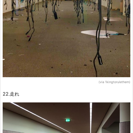
(via 1kingtorulethem)
22.走れ