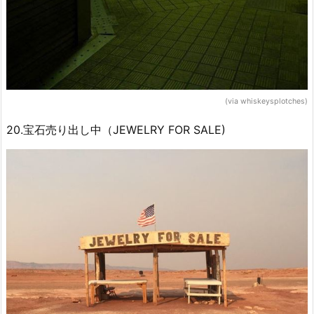
(via whiskeysplotches)
20.宝石売り出し中（JEWELRY FOR SALE)