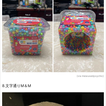
(via mewusedpsychic)
8.文字通りM＆M