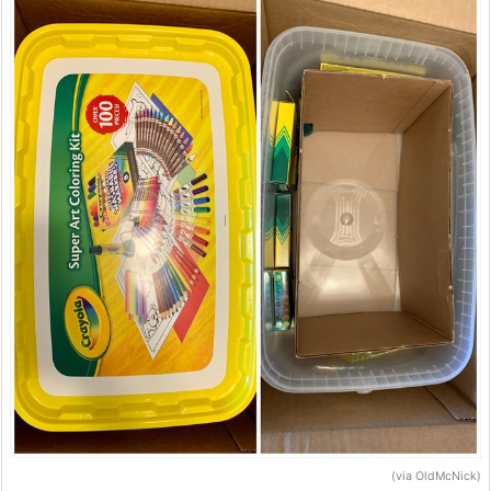
(via OldMcNick)