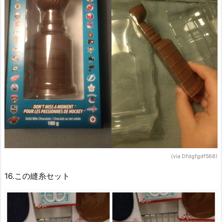
(via Dfdgfgdf568)
16.この縫糸セット