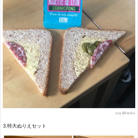
(via @Far0s)
3.特大ぬりえセット