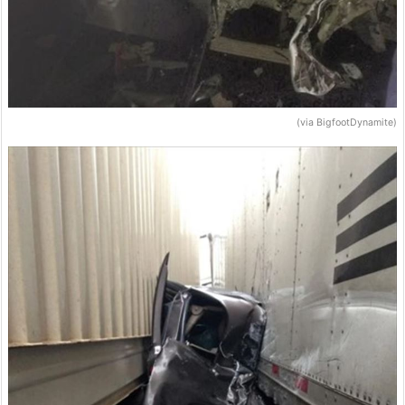
(via BigfootDynamite)