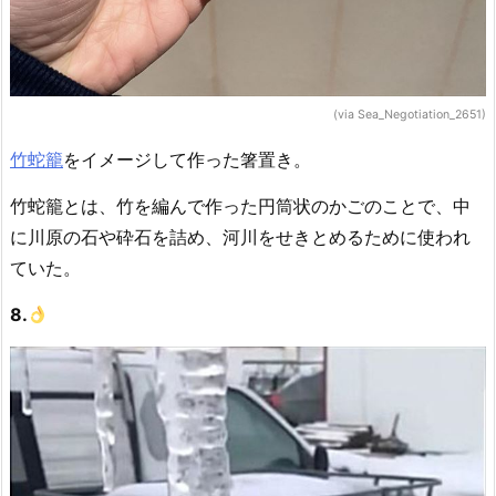
(via Sea_Negotiation_2651)
竹蛇籠
をイメージして作った箸置き。
竹蛇籠とは、竹を編んで作った円筒状のかごのことで、中
に川原の石や砕石を詰め、河川をせきとめるために使われ
ていた。
8.