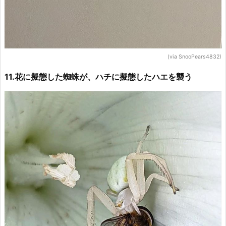
(via SnooPears4832)
11.花に擬態した蜘蛛が、ハチに擬態したハエを襲う