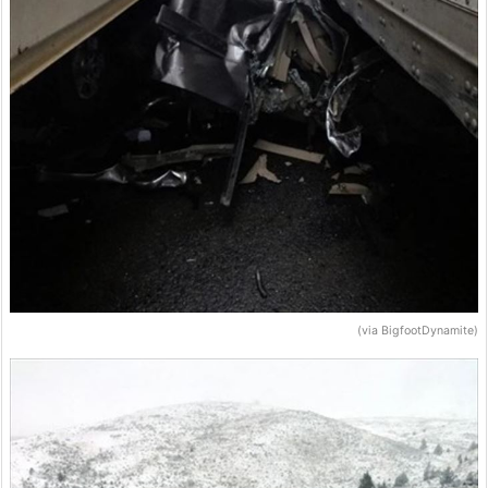
(via BigfootDynamite)