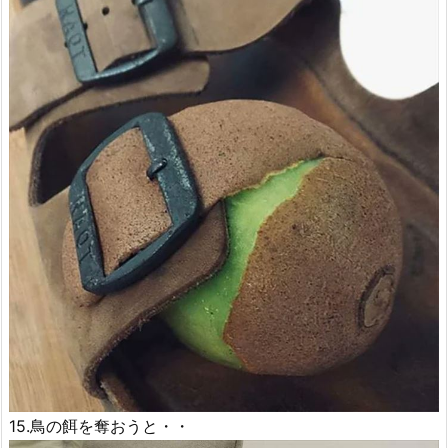
15.鳥の餌を奪おうと・・