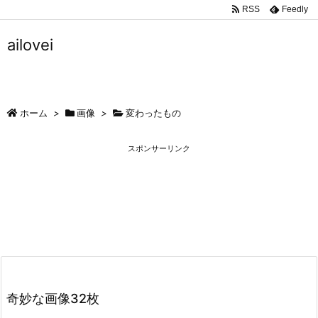
RSS
Feedly
ailovei
ホーム
>
画像
>
変わったもの
スポンサーリンク
奇妙な画像32枚