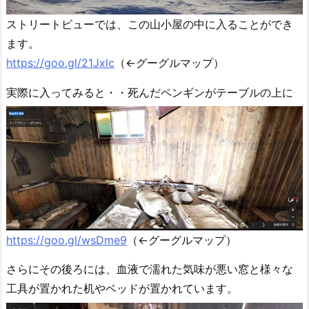
ストリートビューでは、この山小屋の中に入ることができ
ます。
https://goo.gl/21Jxlc
（←グーグルマップ）
実際に入ってみると・・死んだペンギンがテーブルの上に
https://goo.gl/wsDme9
（←グーグルマップ）
さらにその後ろには、血液で濡れた気味が悪い窓と様々な
工具が置かれた机やベッドが置かれています。