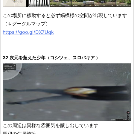
この場所に移動すると必ず縞模様の空間が出現しています
（↓グーグルマップ）
https://goo.gl/DX7Uqk
32.次元を超えた少年（コシツェ、スロバキア ）
この周辺は異様な雰囲気を醸し出しています
周辺の住居施設