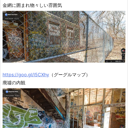
金網に囲まれ物々しい雰囲気
https://goo.gl/l5CXhy
（グーグルマップ）
廃墟の内観