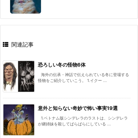
関連記事
恐ろしい冬の怪物6体
海外の伝承・神話で伝えられている冬に登場する
怪物をご紹介していこう。 1.イクー ...
意外と知らない奇妙で怖い事実19選
1.ベトナム版シンデレラのラストは、シンデレラ
が継姉妹を殺してばらばらにしている ...