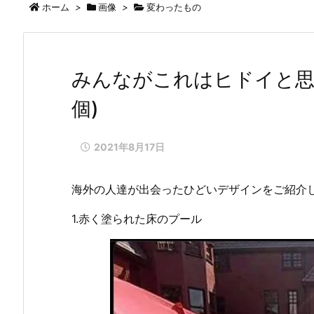
ホーム
>
画像
>
変わったもの
みんながこれはヒドイと思
個)
2021年8月17日
海外の人達が出会ったひどいデザインをご紹介
1.赤く塗られた床のプール