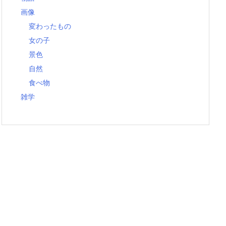
画像
変わったもの
女の子
景色
自然
食べ物
雑学