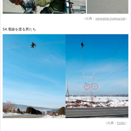
（出典：
verwalter.livejournal
）
54.電線を渡る男たち
（出典：
fishki
）