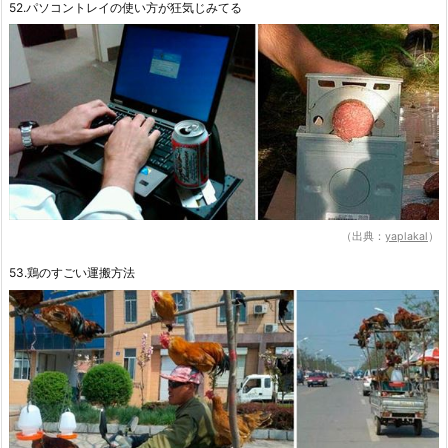
52.パソコントレイの使い方が狂気じみてる
（出典：
yaplakal
）
53.鶏のすごい運搬方法