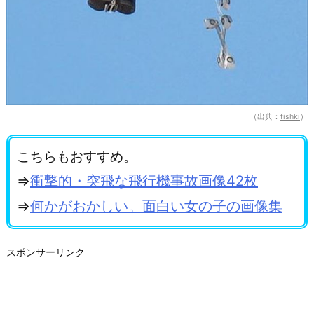
（出典：
fishki
）
こちらもおすすめ。
⇒
衝撃的・突飛な飛行機事故画像42枚
⇒
何かがおかしい。面白い女の子の画像集
スポンサーリンク