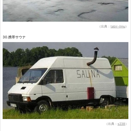
（出典：
tabir-ilmu
）
30.携帯サウナ
（出典：
s238
）