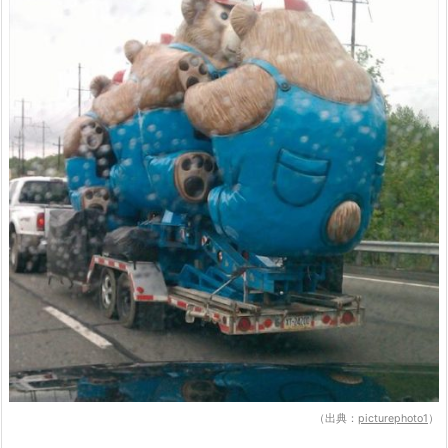
（出典：
picturephoto1
）