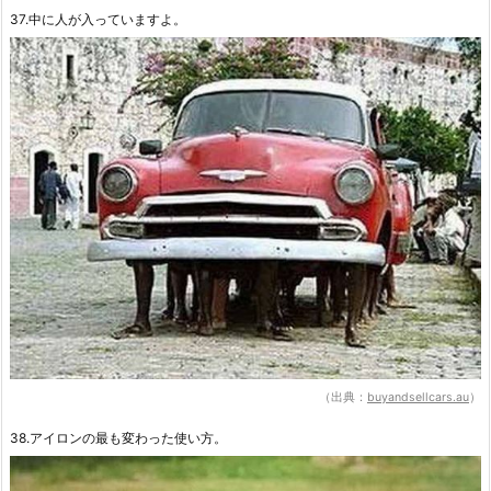
37.中に人が入っていますよ。
（出典：
buyandsellcars.au
）
38.アイロンの最も変わった使い方。