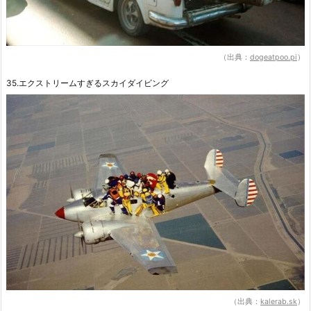
（出典：
dogeatpoo.pi
）
35.エクストリームすぎるスカイダイビング
（出典：
kalerab.sk
）