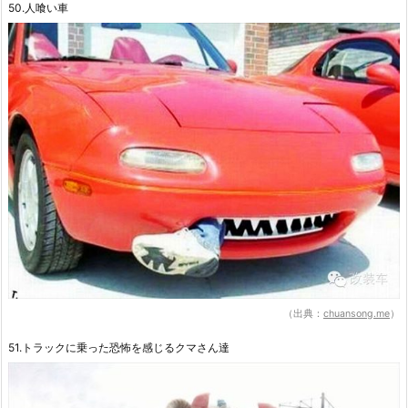
50.人喰い車
（出典：
chuansong.me
）
51.トラックに乗った恐怖を感じるクマさん達