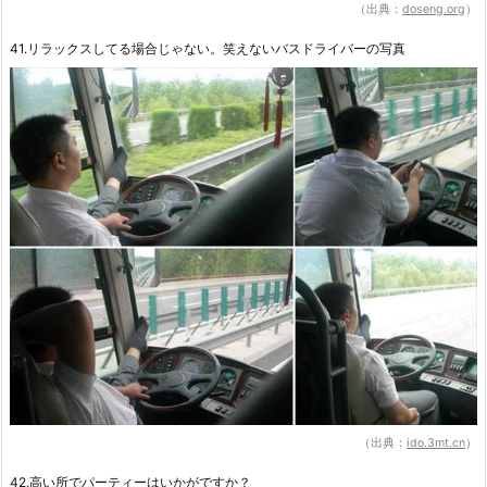
（出典：
doseng.org
）
41.リラックスしてる場合じゃない。笑えないバスドライバーの写真
（出典：
ido.3mt.cn
）
42.高い所でパーティーはいかがですか？