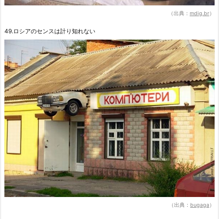
（出典：
mdig.br
）
49.ロシアのセンスは計り知れない
（出典：
bugaga
）