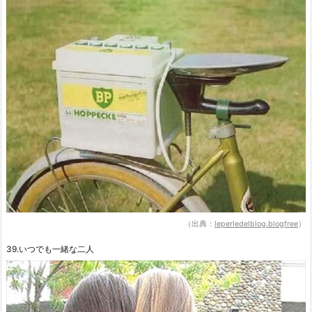
（出典：
leperledelblog.blogfree
）
39.いつでも一緒な二人