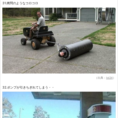
31.拷問のようなコロコロ
（出典：
lol24
）
32.ポンプが引きちぎれてしまう・・