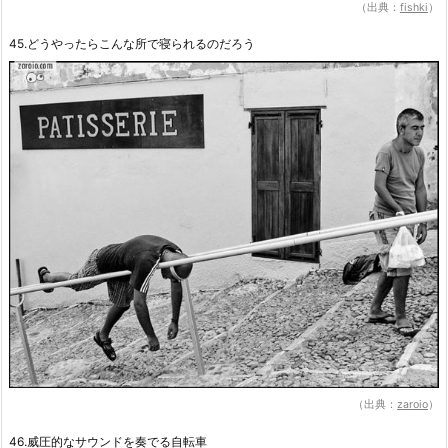
（出典：
fishki
）
45.どうやったらこんな所で寝られるのだろう
（出典：
zaroio
）
46.威圧的なサウンドを奏でる自転車