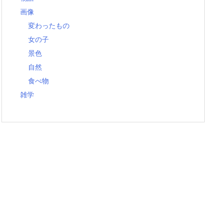
画像
変わったもの
女の子
景色
自然
食べ物
雑学