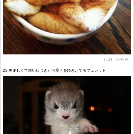
（出典：obobrali）
23.勇ましくて鋭い目つきが可愛さをひきたてるフェレット