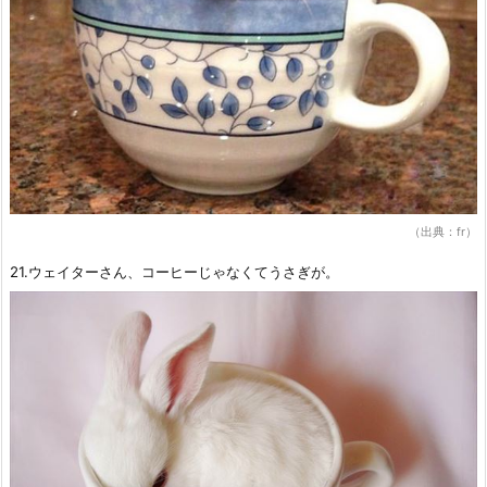
（出典：fr）
21.ウェイターさん、コーヒーじゃなくてうさぎが。