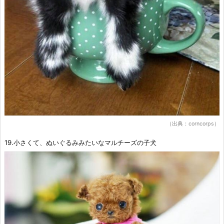
（出典：corncorps）
19.小さくて、ぬいぐるみみたいなマルチーズの子犬