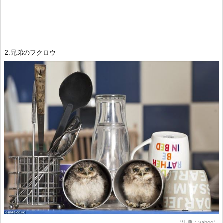
2.兄弟のフクロウ
（出典：yahoo）