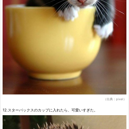
（出典：pixel）
12.スターバックスのカップに入れたら、可愛いすぎた。