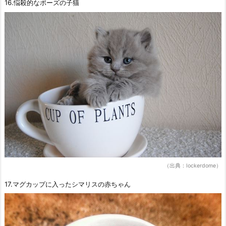
16.悩殺的なポーズの子猫
（出典：lockerdome）
17.マグカップに入ったシマリスの赤ちゃん