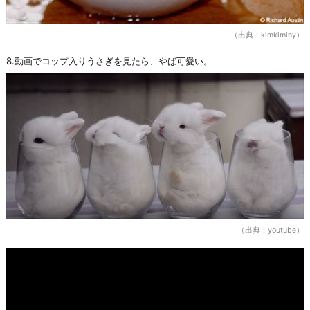
（出典：kimkiminy）
8.動画でコップ入りうさぎを見たら、やば可愛い。
（出典：youtube）