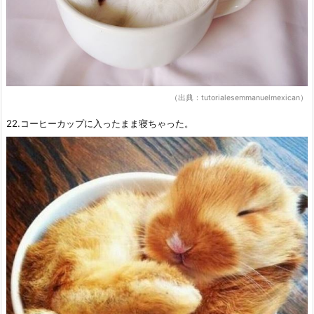
（出典：tutorialesemmanuelmexican）
22.コーヒーカップに入ったまま寝ちゃった。