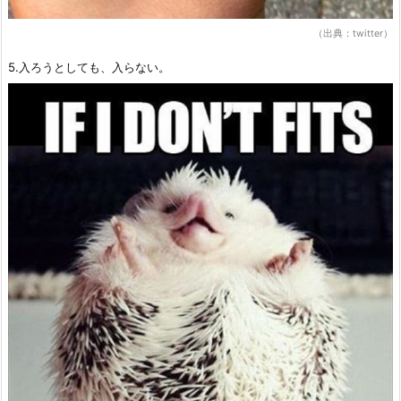
（出典：twitter）
5.入ろうとしても、入らない。