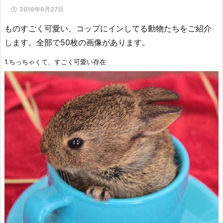
2016年9月27日
ものすごく可愛い、コップにインしてる動物たちをご紹介
します。全部で50枚の画像があります。
1.ちっちゃくて、すごく可愛い存在