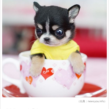
（出典：newsyou.info）