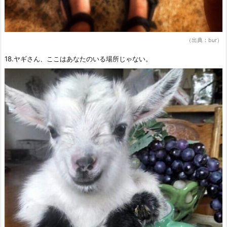
（出典：bur）
18.ヤギさん、ここはあなたのいる場所じゃない。