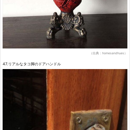
（出典：homesandhues）
47.リアルなタコ脚のドアハンドル