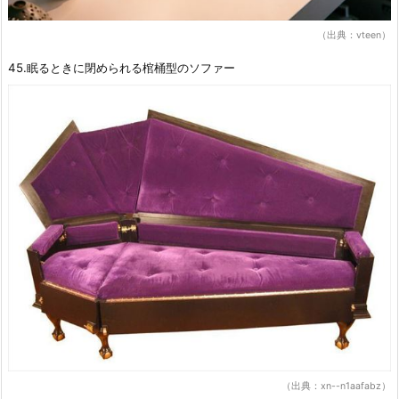
（出典：vteen）
45.眠るときに閉められる棺桶型のソファー
（出典：xn--n1aafabz）