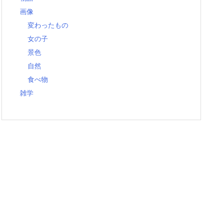
画像
変わったもの
女の子
景色
自然
食べ物
雑学