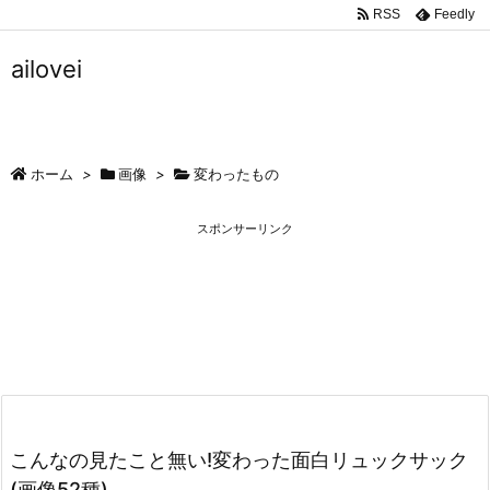
RSS
Feedly
ailovei
ホーム
>
画像
>
変わったもの
スポンサーリンク
こんなの見たこと無い!変わった面白リュックサック
(画像52種)