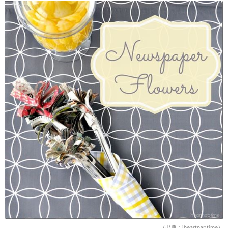
（出典：
iheartnaptime
）