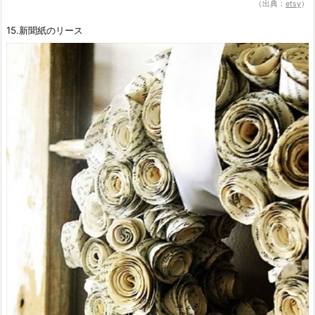
（出典：
etsy
）
15.新聞紙のリース