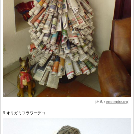
（出典：
ecoempire.org
）
6.オリガミフラワーデコ