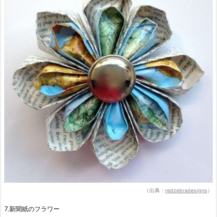
（出典：
redzebradesigns
）
7.新聞紙のフラワー