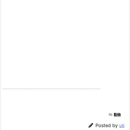
動物
Posted by
uti