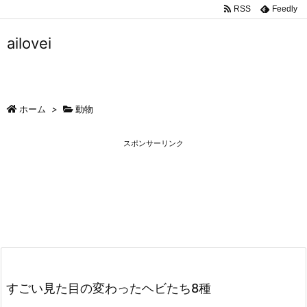
RSS
Feedly
ailovei
ホーム
>
動物
スポンサーリンク
すごい見た目の変わったヘビたち8種