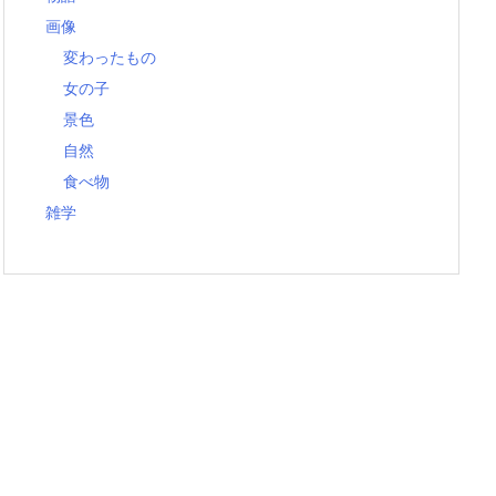
画像
変わったもの
女の子
景色
自然
食べ物
雑学