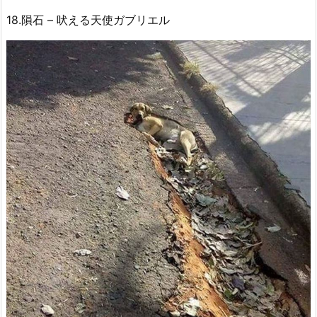
18.隕石 – 吠える天使ガブリエル