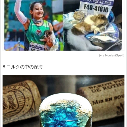
(via NoelaniSpell)
8.コルクの中の深海