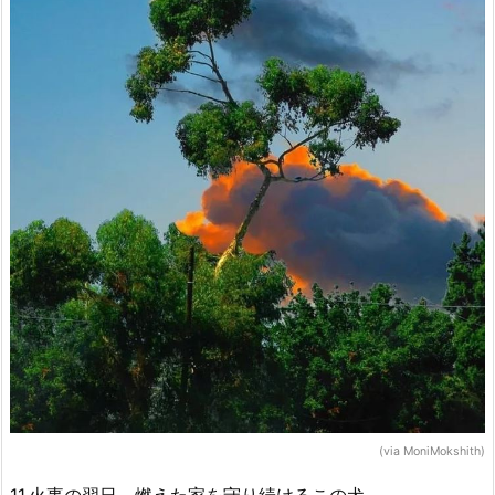
(via MoniMokshith)