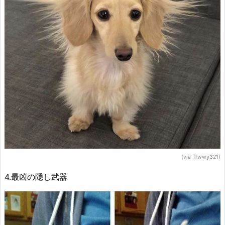
(via Trwwy321)
4.最凶の隠し武器