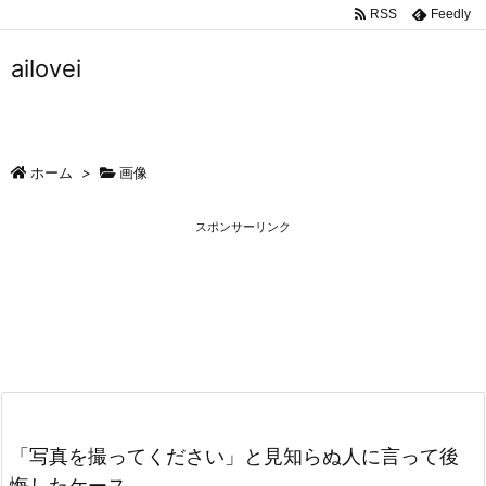
RSS
Feedly
ailovei
ホーム
>
画像
スポンサーリンク
「写真を撮ってください」と見知らぬ人に言って後
悔したケース