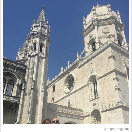
(via jenithegreat)