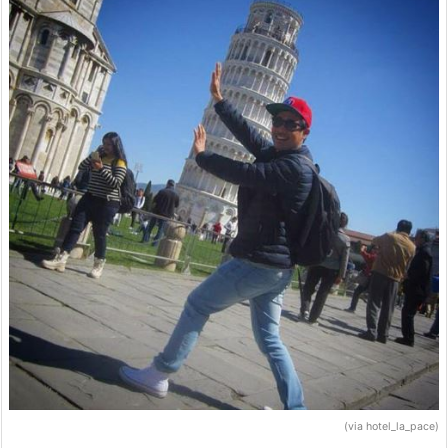
(via hotel_la_pace)