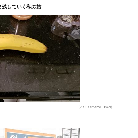
ま残していく私の姑
(via Username_Used)