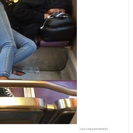
(via cheyannemkb)