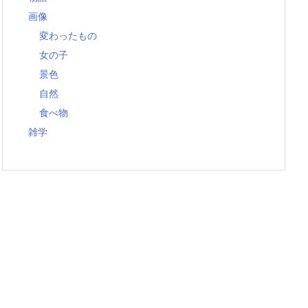
画像
変わったもの
女の子
景色
自然
食べ物
雑学