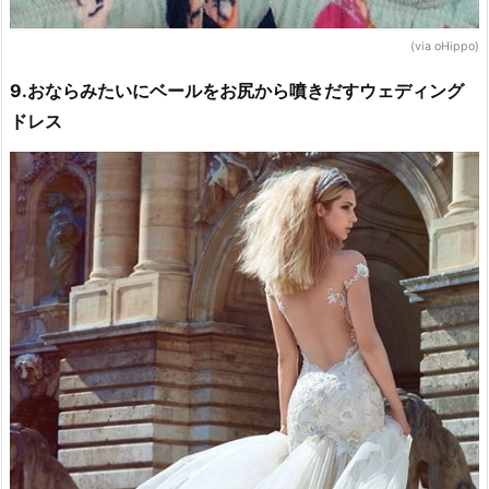
(via oHippo)
9.おならみたいにベールをお尻から噴きだすウェディング
ドレス