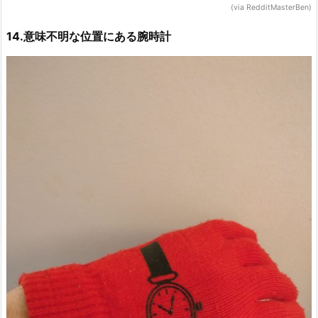
(via RedditMasterBen)
14.意味不明な位置にある腕時計