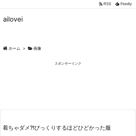
RSS
Feedly
ailovei
ホーム
>
画像
スポンサーリンク
着ちゃダメ?!びっくりするほどひどかった服