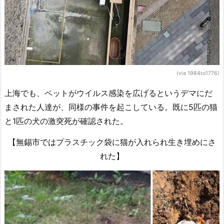
(via 1984to1776)
上海でも、ペットがウイルス感染を広げるというデマにだ
まされた人達が、同様の事件を起こしている。既に5匹の猫
と1匹の犬の激突死が確認された。
【無錫市ではプラスチック袋に猫が入れられ生き埋めにさ
れた】