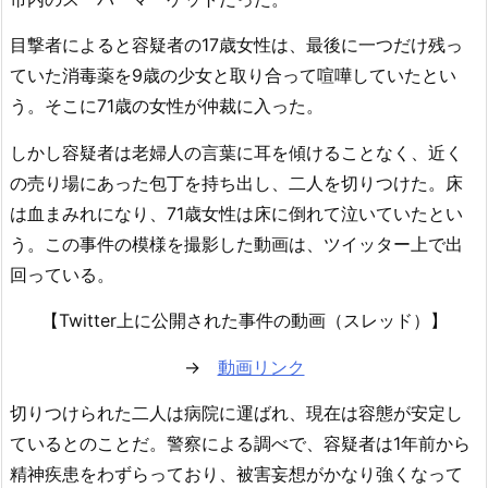
目撃者によると容疑者の17歳女性は、最後に一つだけ残っ
ていた消毒薬を9歳の少女と取り合って喧嘩していたとい
う。そこに71歳の女性が仲裁に入った。
しかし容疑者は老婦人の言葉に耳を傾けることなく、近く
の売り場にあった包丁を持ち出し、二人を切りつけた。床
は血まみれになり、71歳女性は床に倒れて泣いていたとい
う。この事件の模様を撮影した動画は、ツイッター上で出
回っている。
【Twitter上に公開された事件の動画（スレッド）】
→
動画リンク
切りつけられた二人は病院に運ばれ、現在は容態が安定し
ているとのことだ。警察による調べで、容疑者は1年前から
精神疾患をわずらっており、被害妄想がかなり強くなって