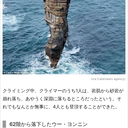
(via Caternews agency)
クライミング中、クライマーのうち1人は、岩肌から砂岩が
崩れ落ち、あやうく深淵に落ちるところだったという。そ
れでもなんとか無事に、4人とも登頂することができた。
62階から落下したウー・ヨンニン