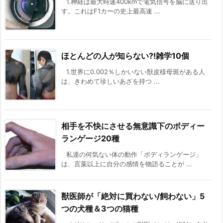
1.神経は最大時速400kmで電気信号を脳に送り出
す。これはF1カーの史上最高速 ...
ほとんどの人が知らない?!雑学10個
1.世界に0.002％しかいない獣皮様母斑がある人
は、きわめて珍しいあざを持つ ...
相手を不快にさせる無意識下のボディー
ランゲージ20種
私達の何気ない体の動作「ボディランゲージ」
は、言葉以上に自分の感情を物語ることが ...
獣医師が「絶対に買わない/飼わない」5
つの犬種＆3つの猫種