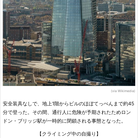
(via Wikimedia)
安全装具なしで、地上1階からビルのほぼてっぺんまで約45
分で登った。その間、通行人に危険が予期されたためロン
ドン・ブリッジ駅が一時的に閉鎖される事態となった。
【クライミング中の自撮り】