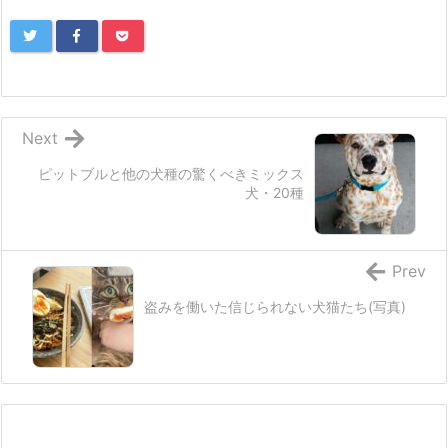
Next
ピットブルと他の犬種の驚くべきミックス
犬・20種
Prev
盗みを働いた信じられない犬猫たち(写真)