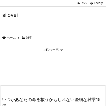
RSS
Feedly
ailovei
ホーム
>
雑学
スポンサーリンク
いつかあなたの命を救うかもしれない些細な雑学15
選