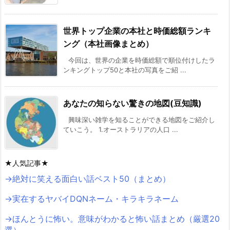
世界トップ企業の本社と時価総額ランキ
ング（本社画像まとめ）
今回は、世界の企業を時価総額で順位付けしたラ
ンキングトップ50と本社の写真をご紹 ...
あなたの知らない驚きの地図(豆知識)
興味深い雑学を知ることができる地図をご紹介し
ていこう。 1.オーストラリアの人口 ...
★人気記事★
→絶対に笑える面白い話ベスト50（まとめ）
→実在するヤバイDQNネーム・キラキラネーム
→ほんとうに怖い。意味がわかると怖い話まとめ（厳選20
選）